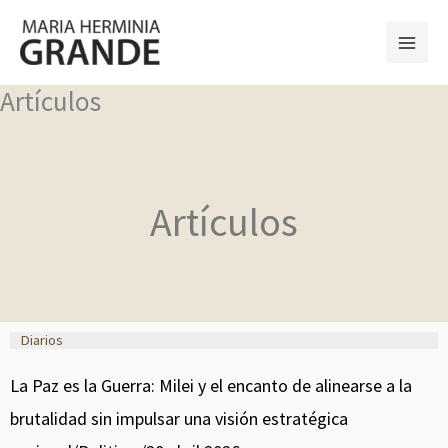
Ir
al
contenido
Artículos
Artículos
Diarios
P
P
P
P
P
P
P
P
P
P
La Paz es la Guerra: Milei y el encanto de alinearse a la
a
a
a
a
a
a
a
a
a
a
brutalidad sin impulsar una visión estratégica
g
g
g
g
g
g
g
g
g
g