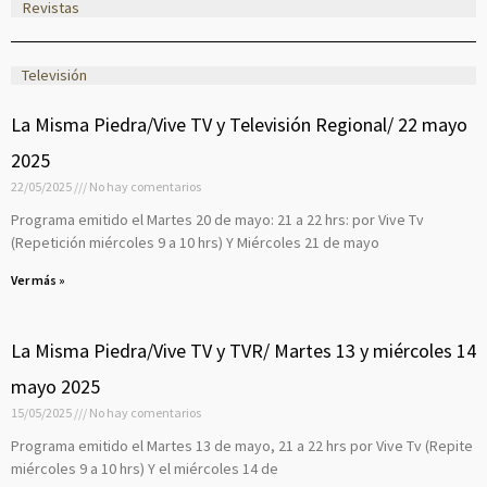
Revistas
Televisión
P
P
P
P
P
P
P
P
P
P
La Misma Piedra/Vive TV y Televisión Regional/ 22 mayo
a
a
a
a
a
a
a
a
a
a
2025
g
g
g
g
g
g
g
g
g
g
22/05/2025
No hay comentarios
e
e
e
e
e
e
e
e
e
e
Programa emitido el Martes 20 de mayo: 21 a 22 hrs: por Vive Tv
(Repetición miércoles 9 a 10 hrs) Y Miércoles 21 de mayo
Ver más »
La Misma Piedra/Vive TV y TVR/ Martes 13 y miércoles 14
mayo 2025
15/05/2025
No hay comentarios
Programa emitido el Martes 13 de mayo, 21 a 22 hrs por Vive Tv (Repite
miércoles 9 a 10 hrs) Y el miércoles 14 de