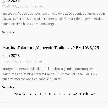
julio 2026
25/07/2026
No hay comentarios
#Datos #CifrasClaves #Economìa *Más de 90.000 despidos formales sin
causa acumulados en el año. La prestación/seguro de desempleo dura
como máximo hasta 12 meses (según
Ver más »
Martina Talamone/Convenio/Radio UNR FM 103.3/ 25
julio 2026
25/07/2026
No hay comentarios
#Proyecto #rescatesimulado *El equipo argentino que integrè se
completa con Ramiro Francavilla, de 15, Emmanuel Hamui, de 19, y
nuestro mentor Gonzalo Zábala* *Con mi
Ver más »
« Anterior
1
2
3
4
5
6
7
8
9
10
Siguiente »