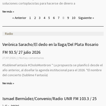
soluciones cortoplacistas para hacerse de dinero a
Ver más »
« Anterior
1
2
3
4
5
6
7
8
9
10
Siguiente »
Radio
P
P
P
P
P
P
P
P
P
P
Verònica Saracho/El dedo en la llaga/Del Plata Rosario
a
a
a
a
a
a
a
a
a
a
FM 93.5/ 27 julio 2026
g
g
g
g
g
g
g
g
g
g
27/07/2026
No hay comentarios
e
e
e
e
e
e
e
e
e
e
#SublimeFantasìa #CholoMontironi * La propuesta se planificó desde el
año anterior, al diseñar la agenda institucional para el 2026. *El nombre
del concierto (Sublime Fantasía)
Ver más »
Ismael Bermùdez/Convenio/Radio UNR FM 103.3 / 25