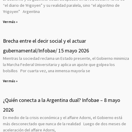
e
e
e
e
e
e
e
e
e
e
“el diario de Yrigoyen” y su realidad paralela, sino “el algoritmo de
Yrigoyen” Argentina
Ver más »
Brecha entre el decir social y el actuar
gubernamental/Infobae/ 15 mayo 2026
Mientras la sociedad reclama un Estado presente, el Gobierno minimiza
la Marcha Federal Universitaria y aplica un ajuste que golpea los
bolsillos Por cuarta vez, una inmensa mayoría se
Ver más »
¿Quién conecta a la Argentina dual? Infobae – 8 mayo
2026
En medio de la crisis económica y el affaire Adorni, el Gobierno está
más desconectado que nunca de la realidad Luego de dos meses de
aceleración del affaire Adorni,