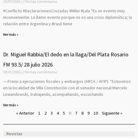
29/07/2026
No hay comentarios
#Conflicto #DeclaracionesCruzadas #Milei #Lula *Es un evento muy
inconveniente. Lo llamo evento porque no es una crisis diplomática; la
relación entre Argentina y Brasil tiene
Ver más »
Dr. Miguel Rabbia/El dedo en la llaga/Del Plata Rosario
FM 93.5/ 28 julio 2026
28/07/2026
No hay comentarios
—-Freno a ejecuciones fiscales y embargos (ARCA / AFIP): *Estuvimos
en la localidad de Villa Constitución con el senador nacional Marcelo
Lewandowski, trabajando, acompañando, escuchando
Ver más »
« Anterior
1
2
3
4
5
6
7
8
9
10
Siguiente »
Revistas