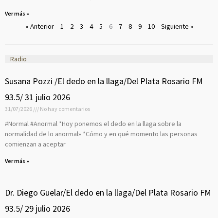
Ver más »
« Anterior
1
2
3
4
5
6
7
8
9
10
Siguiente »
Radio
P
P
P
P
P
P
P
P
P
P
Susana Pozzi /El dedo en la llaga/Del Plata Rosario FM
a
a
a
a
a
a
a
a
a
a
93.5/ 31 julio 2026
g
g
g
g
g
g
g
g
g
g
31/07/2026
No hay comentarios
e
e
e
e
e
e
e
e
e
e
#Normal #Anormal *Hoy ponemos el dedo en la llaga sobre la
normalidad de lo anormal» *Cómo y en qué momento las personas
comienzan a aceptar
Ver más »
Dr. Diego Guelar/El dedo en la llaga/Del Plata Rosario FM
93.5/ 29 julio 2026