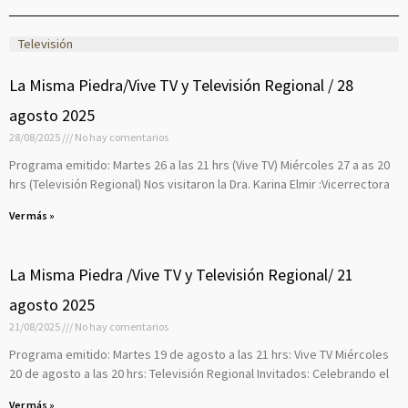
Televisión
P
P
P
P
P
P
P
P
P
P
La Misma Piedra/Vive TV y Televisión Regional / 28
a
a
a
a
a
a
a
a
a
a
agosto 2025
g
g
g
g
g
g
g
g
g
g
28/08/2025
No hay comentarios
e
e
e
e
e
e
e
e
e
e
Programa emitido: Martes 26 a las 21 hrs (Vive TV) Miércoles 27 a as 20
hrs (Televisión Regional) Nos visitaron la Dra. Karina Elmir :Vicerrectora
Ver más »
La Misma Piedra /Vive TV y Televisión Regional/ 21
agosto 2025
21/08/2025
No hay comentarios
Programa emitido: Martes 19 de agosto a las 21 hrs: Vive TV Miércoles
20 de agosto a las 20 hrs: Televisión Regional Invitados: Celebrando el
Ver más »