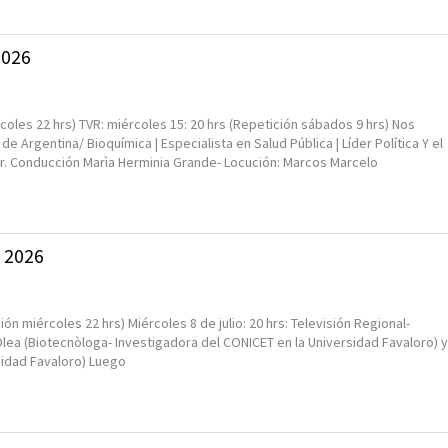
2026
coles 22 hrs) TVR: miércoles 15: 20 hrs (Repetición sábados 9 hrs) Nos
 de Argentina/ Bioquímica | Especialista en Salud Pública | Líder Política Y el
er. Conducción Marìa Herminia Grande- Locución: Marcos Marcelo
o 2026
ión miércoles 22 hrs) Miércoles 8 de julio: 20 hrs: Televisión Regional-
lea (Biotecnòloga- Investigadora del CONICET en la Universidad Favaloro) y
rsidad Favaloro) Luego