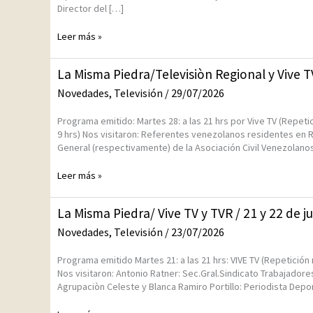
Director del […]
TV/
4
Leer más »
y
5
agosto
La
La Misma Piedra/Televisiòn Regional y Vive TV
2026
Misma
Novedades
,
Televisión
/
29/07/2026
Piedra/Televisiòn
Regional
Programa emitido: Martes 28: a las 21 hrs por Vive TV (Repeti
y
9 hrs) Nos visitaron: Referentes venezolanos residentes en R
Vive
General (respectivamente) de la Asociación Civil Venezolano
TV
/
Leer más »
28
y
29
La
La Misma Piedra/ Vive TV y TVR / 21 y 22 de j
de
Misma
julio
Novedades
,
Televisión
/
23/07/2026
Piedra/
2026
Vive
Programa emitido Martes 21: a las 21 hrs: VIVE TV (Repetición 
TV
Nos visitaron: Antonio Ratner: Sec.Gral.Sindicato Trabajadores
y
Agrupaciòn Celeste y Blanca Ramiro Portillo: Periodista Depo
TVR
/