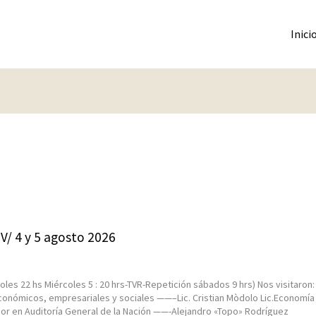
Inici
TV/ 4 y 5 agosto 2026
oles 22 hs Miércoles 5 : 20 hrs-TVR-Repetición sábados 9 hrs) Nos visitaron:
onómicos, empresariales y sociales ——–Lic. Cristian Mòdolo Lic.Economía 
ior en Auditoría General de la Nación ——-Alejandro «Topo» Rodríguez