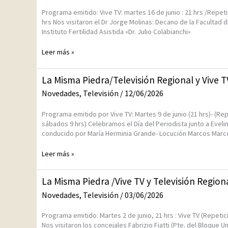
2026
/Vive
Programa emitido: Vive TV: martes 16 de junio : 21 hrs /Repet
TV
hrs Nos visitaron el Dr Jorge Molinas: Decano de la Facultad d
y
Instituto Fertilidad Asistida «Dr. Julio Colabianchi»
Televisiòn
Regional
Leer más »
/
12
y
La
La Misma Piedra/Televisión Regional y Vive T
13
Misma
de
Novedades
,
Televisión
/
12/06/2026
Piedra/Televisión
junio
Regional
2026
Programa emitido por Vive TV: Martes 9 de junio (21 hrs)- (Rep
y
sábados 9 hrs) Celebramos el Día del Periodista junto a Evel
Vive
conducido por María Herminia Grande- Locución Marcos Marc
TV
Leer más »
La
La Misma Piedra /Vive TV y Televisión Regiona
Misma
Novedades
,
Televisión
/
03/06/2026
Piedra
/Vive
Programa emitido: Martes 2 de junio, 21 hrs : Vive TV (Repetic
TV
Nos visitaron los concejales Fabrizio Fiatti (Pte. del Bloque U
y