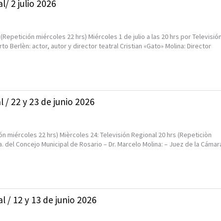
l/ 2 julio 2026
(Repetición miércoles 22 hrs) Miércoles 1 de julio a las 20 hrs por Televisió
o Berlèn: actor, autor y director teatral Cristian «Gato» Molina: Director
 / 22 y 23 de junio 2026
ión miércoles 22 hrs) Mièrcoles 24: Televisión Regional 20 hrs (Repeticiòn
. del Concejo Municipal de Rosario – Dr. Marcelo Molina: – Juez de la Cámar
l / 12 y 13 de junio 2026