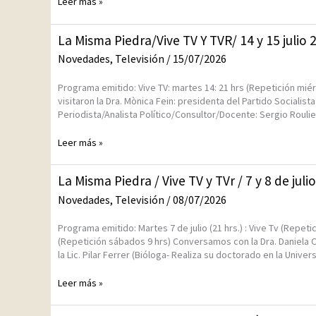
Leer más »
21
y
22
La
La Misma Piedra/Vive TV Y TVR/ 14 y 15 julio 
de
Misma
julio
Novedades
,
Televisión
/
15/07/2026
Piedra/Vive
2026
TV
Programa emitido: Vive TV: martes 14: 21 hrs (Repetición miér
Y
visitaron la Dra. Mònica Fein: presidenta del Partido Socialista
TVR/
Periodista/Analista Político/Consultor/Docente: Sergio Rouli
14
y
Leer más »
15
julio
2026
La
La Misma Piedra / Vive TV y TVr / 7 y 8 de juli
Misma
Novedades
,
Televisión
/
08/07/2026
Piedra
/
Programa emitido: Martes 7 de julio (21 hrs.) : Vive Tv (Repetic
Vive
(Repetición sábados 9 hrs) Conversamos con la Dra. Daniela O
TV
la Lic. Pilar Ferrer (Bióloga- Realiza su doctorado en la Unive
y
TVr
Leer más »
/
7
y