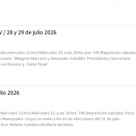
 / 28 y 29 de julio 2026
ciòn mièrcoles 22 hrs) Mièrcoles 29: a las 20 hrs por TVR (Repeticiòn sàbado
osario : Milagros Marcano y Alexander Astudillo: Presidenta y Secretario
s en Rosario y -Zamy Tovar:
ulio 2026
miércoles 22 hrs) Miércoles 22: a las 20 hrs: TVR (Repetición sábados 9 hrs)
 Municipales- Va por la reelecciòn en las elecciones del 31 de julio -
rtivo- Relator Conducción Marìa Herminia