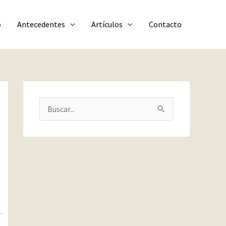
o
Antecedentes
Artículos
Contacto
B
u
s
c
a
r
p
-
o