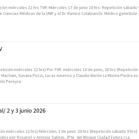
iciòn mièrcoles 22 hrs TVR: Mièrcoles 17 de junio 20 hrs- Repeticiòn sàbado 
e Ciencias Médicas de la UNR y el Dr. Ramiro Colabianchi: Médico genetista -
V
etición:miércoles 22 hrs) Por TVR: miércoles 10 de junio, 20 hrs (Repetición
in Machain, Susana Pozzi, Lucas Ameriso y Claudio Berón La Misma Piedra es
elo Pereyra-
l/ 2 y 3 junio 2026
ión miércoles 22 hrs) Miércoles 3 de junio: 20 hrs (Repetición sábado 9 hrs)
nidos por Rosario) y Antonio Salinas, (Pte. del Bloque Ciudad Futura ) La