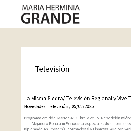
Ir
al
contenido
Televisión
La
La Misma Piedra/ Televisión Regional y Vive 
Misma
Novedades
,
Televisión
/
05/08/2026
Piedra/
Televisión
Programa emitido. Martes 4 : 21 hrs-Vive TV- Repetición miérc
Regional
——-Alejandro Bonalumi Periodista especializado en temas ec
y
Diplomado en Economía Internacional y Finanzas. Auditor Sen
Vive