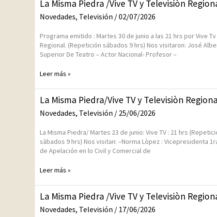
La
La Misma Piedra /Vive TV y Televisiòn Regiona
8
Misma
de
Novedades
,
Televisión
/
02/07/2026
Piedra
julio
/Vive
2026
Programa emitido : Martes 30 de junio a las 21 hrs por Vive Tv 
TV
Regional. (Repetición sábados 9 hrs) Nos visitaron: José Albert
y
Superior De Teatro – Actor Nacional- Profesor –
Televisiòn
Regional/
Leer más »
2
julio
2026
La
La Misma Piedra/Vive TV y Televisiòn Regional
Misma
Novedades
,
Televisión
/
25/06/2026
Piedra/Vive
TV
La Misma Piedra/ Martes 23 de junio: Vive TV : 21 hrs (Repetic
y
sàbados 9 hrs) Nos visitan: –Norma Lòpez : Vicepresidenta 1ra
Televisiòn
de Apelación en lo Civil y Comercial de
Regional
/
Leer más »
22
y
23
La
La Misma Piedra /Vive TV y Televisiòn Regiona
de
Misma
junio
Novedades
,
Televisión
/
17/06/2026
Piedra