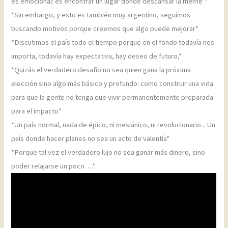
es emocional: es encontrar un lugar donde descansar la mente *
*Sin embargo, y esto es también muy argentino, seguimos
buscando motivos porque creemos que algo puede mejorar*
*Discutimos el país todo el tiempo porque en el fondo todavía nos
importa, todavía hay expectativa, hay deseo de futuro,*
*Quizás el verdadero desafío no sea quien gana la próxima
elección sino algo más básico y profundo: como construir una vida
para que la gente no tenga que vivir permanentemente preparada
para el impacto*
*Un país normal, nada de épico, ni mesiánico, ni revolucionario .. Un
país donde hacer planes no sea un acto de valentía*
*Porque tal vez el verdadero lujo no sea ganar más dinero, sino
poder relajarse un poco….*