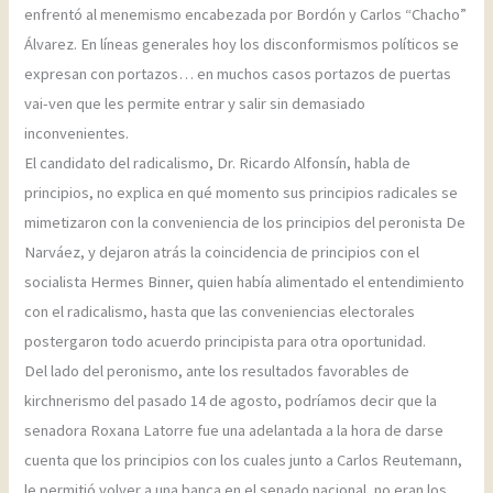
enfrentó al menemismo encabezada por Bordón y Carlos “Chacho”
Álvarez. En líneas generales hoy los disconformismos políticos se
expresan con portazos… en muchos casos portazos de puertas
vai-ven que les permite entrar y salir sin demasiado
inconvenientes.
El candidato del radicalismo, Dr. Ricardo Alfonsín, habla de
principios, no explica en qué momento sus principios radicales se
mimetizaron con la conveniencia de los principios del peronista De
Narváez, y dejaron atrás la coincidencia de principios con el
socialista Hermes Binner, quien había alimentado el entendimiento
con el radicalismo, hasta que las conveniencias electorales
postergaron todo acuerdo principista para otra oportunidad.
Del lado del peronismo, ante los resultados favorables de
kirchnerismo del pasado 14 de agosto, podríamos decir que la
senadora Roxana Latorre fue una adelantada a la hora de darse
cuenta que los principios con los cuales junto a Carlos Reutemann,
le permitió volver a una banca en el senado nacional, no eran los