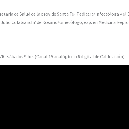
cretaria de Salud de la prov. de Santa Fe- Pediatra/Infectóloga y el
Dr. Julio Colabianchi’ de Rosario/Ginecólogo, esp. en Medicina Rep
VR : sábados 9 hrs (Canal 19 analógico o 6 digital de Cablevisión)