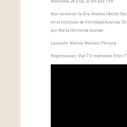
Miércoles 26 a las 20 hrs por TVR
Nos visitaron: la Dra. Andrea Uboldi: Se
en el Instituto de Fertilidad Asistida ‘
por María Herminia Grande-
Locución: Marcos Marcelo Pereyra.
Repeticiones: Vive TV: miércoles 9 hrs T