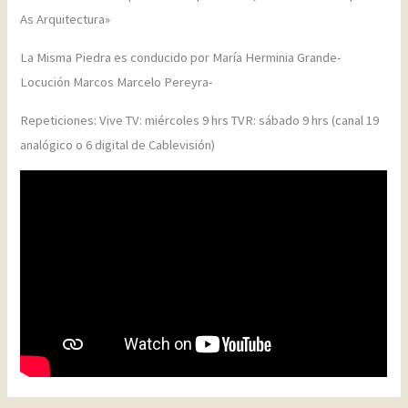
As Arquitectura»
La Misma Piedra es conducido por María Herminia Grande-
Locución Marcos Marcelo Pereyra-
Repeticiones: Vive TV: miércoles 9 hrs TVR: sábado 9 hrs (canal 19
analógico o 6 digital de Cablevisión)